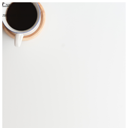
Сластников С.В.
личная страница