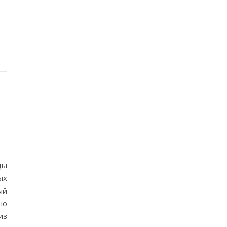
ды
ых
ый
но
из