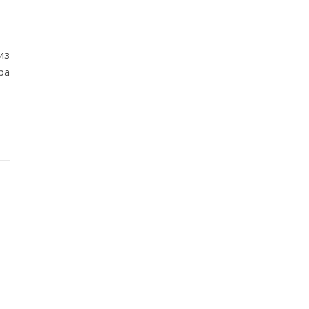
из
ра