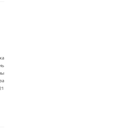
ка
нь
ны
за
21