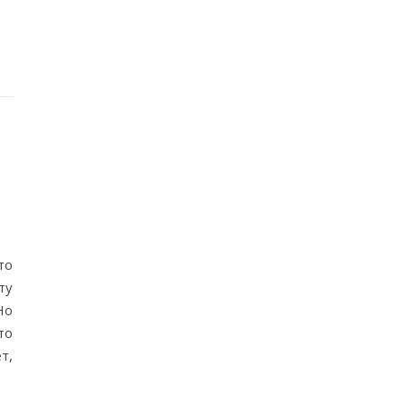
то
ту
Но
то
т,