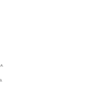
а,
й.