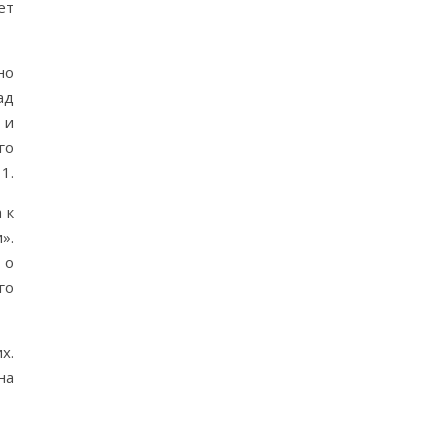
ет
но
ад
 и
го
1.
 к
».
 о
го
х.
на