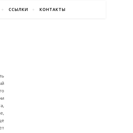
ССЫЛКИ
КОНТАКТЫ
ть
ый
го
ни
а,
е,
ще
ёт