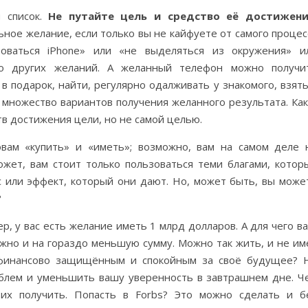
й список.
Не путайте цель и средство её достижени
ьное желание, если только вы не кайфуете от самого процес
зоваться iPhone» или «не выделяться из окружения» и
го других желаний. А желанный телефон можно получи
в подарок, найти, регулярно одалживать у знакомого, взять
 множество вариантов получения желанного результата. Как
тв достижения цели, но не самой целью.
овам «купить» и «иметь»; возможно, вам на самом деле 
ожет, вам стоит только пользоваться теми благами, котор
с или эффект, который они дают. Но, может быть, вы може
?
р, у вас есть желание иметь 1 млрд долларов. А для чего ва
жно и на гораздо меньшую сумму. Можно так жить, и не им
я финансово защищённым и спокойным за своё будущее? 
блем и уменьшить вашу уверенность в завтрашнем дне. Ч
х получить. Попасть в Forbs? Это можно сделать и б