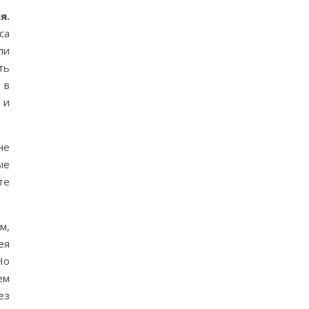
я.
са
ли
ть
 в
 и
не
ые
те
м,
ея
Но
ем
ез