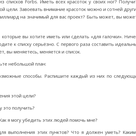
из списков Forbs. Иметь всех красоток у своих ног? Получи
ой цели. Завоевать внимание красоток можно и сотней други
миллиард на значимый для вас проект? Быть может, вы може
, которые вы хотите иметь или сделать «для галочки». Ниче
одите к списку серьёзно. С первого раза составить идеальн
т, вы меняетесь, меняется и список.
ьте небольшой план:
 возможные способы. Распишите каждый из них по следующ
ения этой цели?
у это получить?
Как я могу убедить этих людей помочь мне?
для выполнения этих пунктов? Что я должен уметь? Каким