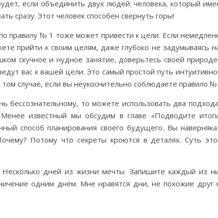
 будет, если объединить двух людей: человека, который име
ать сразу. Этот человек способен свернуть горы!
по правилу № 1 тоже может привести к цели. Если немедлен
жете прийти к своим целям, даже глубоко не задумываясь н
ишком скучное и нудное занятие, доверьтесь своей природе
едут вас к вашей цели. Это самый простой путь интуитивно
 том случае, если вы неукоснительно соблюдаете правило № 
нь бессознательному, то можете использовать два подхода
 Менее известный мы обсудим в главе «Подводите итоги
нный способ планирования своего будущего. Вы наверняка
Почему? Потому что секреты кроются в деталях. Суть это
 Несколько дней из жизни мечты. Запишите каждый из ни
ничение одним днём. Мне нравятся дни, не похожие друг 