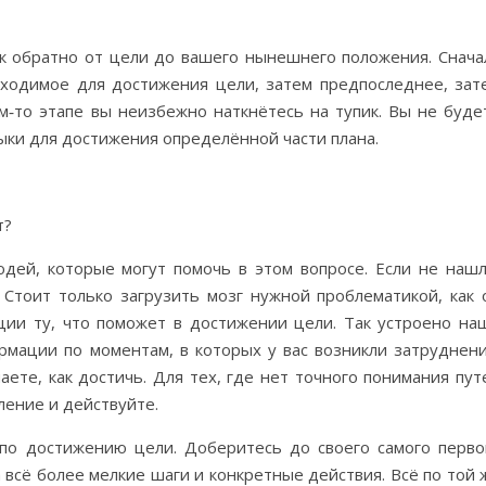
к обратно от цели до вашего нынешнего положения. Снача
бходимое для достижения цели, затем предпоследнее, зат
ом‑то этапе вы неизбежно наткнётесь на тупик. Вы не буде
выки для достижения определённой части плана.
т?
юдей, которые могут помочь в этом вопросе. Если не нашл
 Стоит только загрузить мозг нужной проблематикой, как 
ции ту, что поможет в достижении цели. Так устроено на
мации по моментам, в которых у вас возникли затруднени
аете, как достичь. Для тех, где нет точного понимания пут
ление и действуйте.
 по достижению цели. Доберитесь до своего самого перво
 всё более мелкие шаги и конкретные действия. Всё по той 