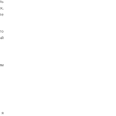
ть
х,
те
го
ый
им
 я