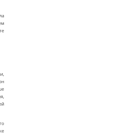
ла
ем
те
и,
он
ше
я,
ей
го
же