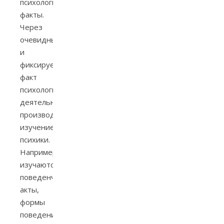
психологические
факты.
Через
очевидный
и
фиксируемый
факт
психологической
деятельности
производится
изучение
психики.
Например
изучаются:
поведенческие
акты,
формы
поведения,