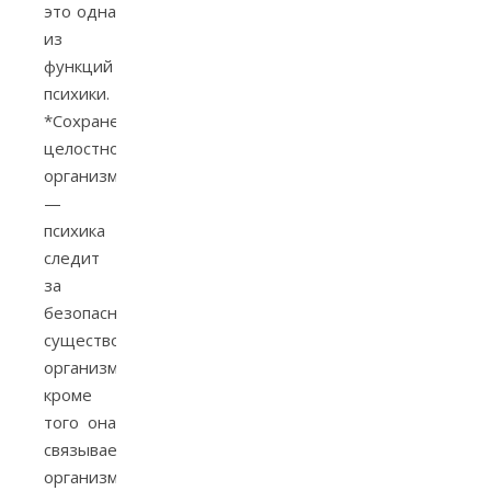
это одна
из
функций
психики.
*Сохранение
целостности
организма
—
психика
следит
за
безопасным
существованием
организма,
кроме
того она
связывает
организм