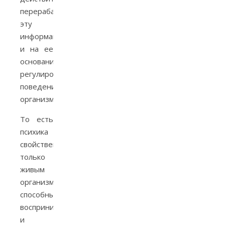
перерабатывать
эту
информации
и на ее
основании
регулировать
поведение
организма.
То есть
психика
свойственна
только
живым
организмам
способным
воспринимать
и