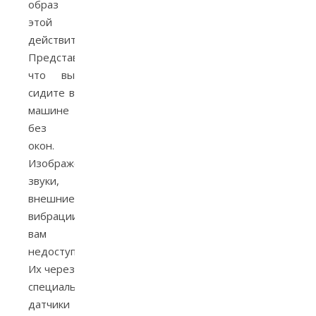
образ
этой
действительности.
Представьте
что вы
сидите в
машине
без
окон.
Изображения,
звуки,
внешние
вибрации
вам
недоступны.
Их через
специальные
датчики