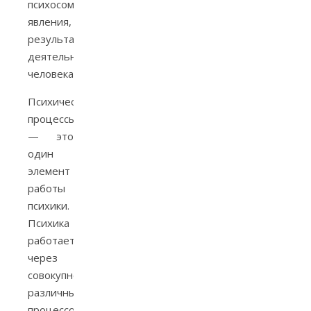
психосоматические
явления,
результаты
деятельности
человека.
Психические
процессы
— это
один
элемент
работы
психики.
Психика
работает
через
совокупность
различных
процессов.