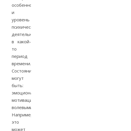
особенности
и
уровень
психический
деятельности
в какой-
то
период
времени.
Состояния
могут
быть:
эмоциональными,
мотивационными,
волевыми.
Например,
это
может