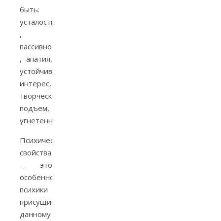
быть:
усталость​
,
пассивность​
, апатия​,
устойчивый
интерес​,
творческий
подъем​,
угнетенность.
Психический
свойства
— это
особенности
психики
присущие
данному