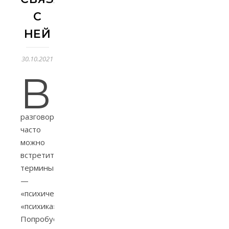
С
НЕЙ
30.10.2021
В
разговорах
часто
можно
встретить
термины
—
«психический»,
«психика».
Попробуем