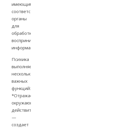
имеющим
соответствующие
органы
для
обработки
воспринимаемой
информации.
Психика
выполняет
несколько
важных
функций:
*Отражает
окружающую
действительность
—
создает