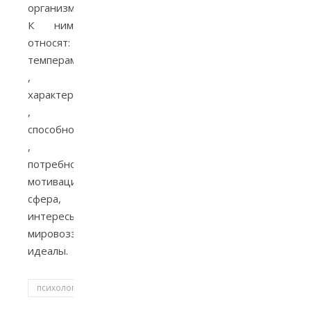
организму.
К ним
относят:
темперамент​
,
характер​
,
способности​
,
потребностно-
мотивационная
сфера,
интересы,
мировоззрение,
идеалы.
психология