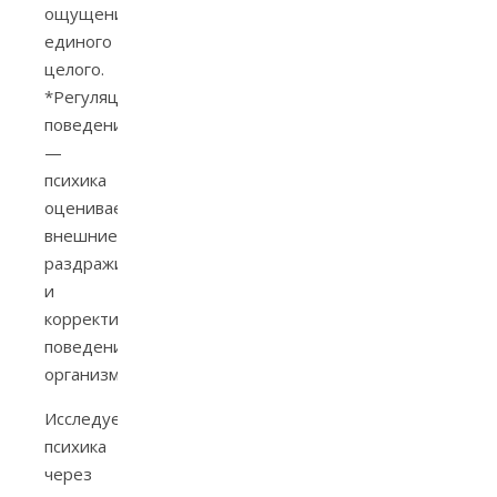
ощущением
единого
целого.
*Регуляция
поведения
—
психика
оценивает
внешние
раздражители
и
корректирует
поведение
организма.
Исследуется
психика
через