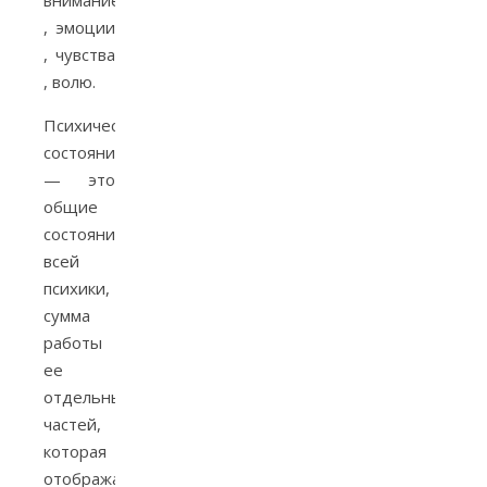
внимание​
, эмоции​
, чувства​
, волю.
Психические
состояния
— это
общие
состояния
всей
психики,
сумма
работы
ее
отдельных
частей,
которая
отображает