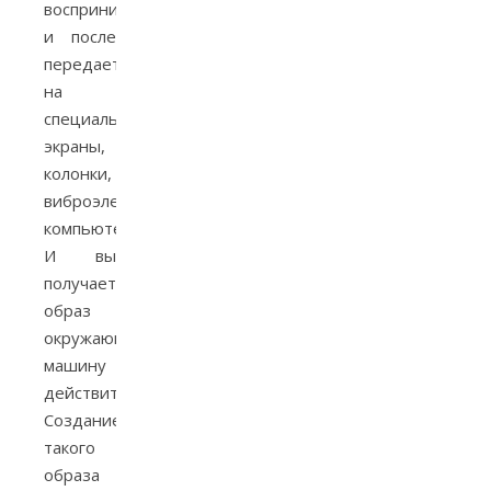
воспринимает
и после
передает
на
специальные
экраны,
колонки,
виброэлементы
компьютер.
И вы
получаете
образ
окружающей
машину
действительности.
Создание
такого
образа