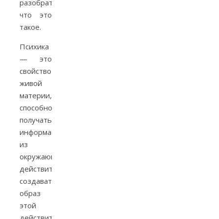
разобраться
что это
такое.
Психика
— это
свойство
живой
материи,
способность
получать
информацию
из
окружающей
действительности,
создавать
образ
этой
действительности,