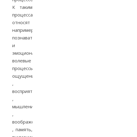
К таким
процессам
относят
например
познавательные
и
эмоционально-
волевые
процессы:
ощущения​
,
восприятие​
,
мышление​
,
воображение​
, память​,