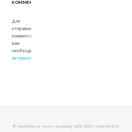
КОММЕНТАРИЙ
Для
отправки
комментария
вам
необходимо
авторизоваться
.
© slastnikov.ru - путь к лучшему себе 2026 |
тема Bard от