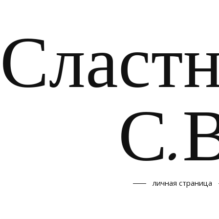
Сластн
С.В
личная страница